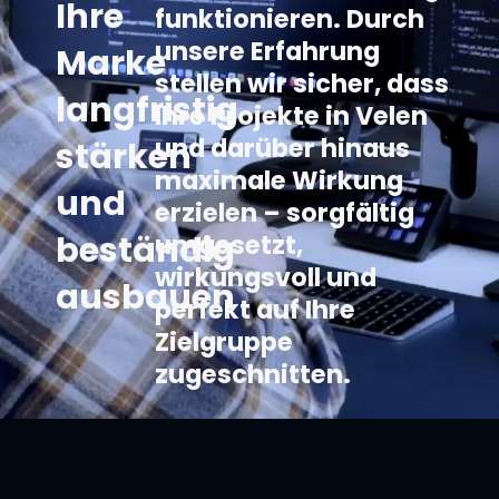
Ihre
funktionieren. Durch
unsere Erfahrung
Marke
stellen wir sicher, dass
langfristig
Ihre Projekte in Velen
und darüber hinaus
stärken
maximale Wirkung
und
erzielen – sorgfältig
beständig
umgesetzt,
wirkungsvoll und
ausbauen
perfekt auf Ihre
Zielgruppe
zugeschnitten.