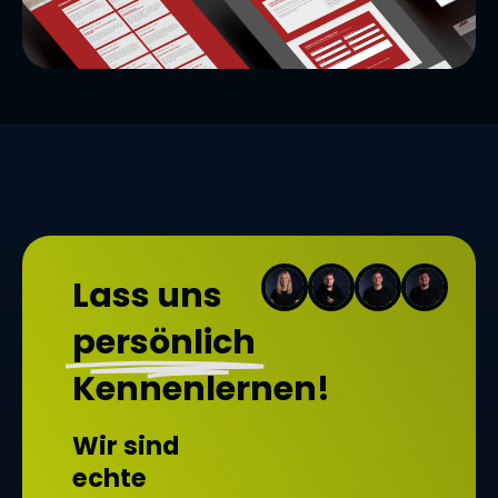
Lass uns
persönlich
Kennenlernen!
Wir sind
echte