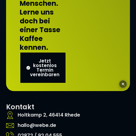
Menschen.
Lerne uns
doch bei
einer Tasse
Kaffee
kennen.
Jetzt
kostenlos
Termin
vereinbaren
Kontakt
Holtkamp 2, 46414 Rhede
hallo@webe.de
02872 / 92 04 555