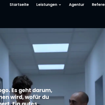
Startseite
Leistungen
Agentur
Refere
ogo. Es geht darum,
n wird, wofür du
ert. Ein gutes