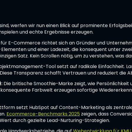
sind, werfen wir nun einen Blick auf prominente Erfolgsbei
spielen und echte Ergebnisse erzeugen.
 für E-Commerce richtet sich an Gründer und Unternehme
Elementen und einer Ladezeit, die konsequent unter zwei 
zigen Satz. Kein Scrollen nötig, um zu verstehen, was da
jektmanagement-Tool setzt auf radikale Einfachheit. Lan
. Diese Transparenz schafft Vertrauen und reduziert die 
):
Die britische Smoothie-Marke zeigt, wie Persönlichkei
 konsequente Farbwelt erzeugen sofortige Wiedererkenn
ttform setzt HubSpot auf Content-Marketing als zentrale
an.
Ecommerce-Benchmarks 2025
zeigen, dass Conversion
n Wert durch gezielte Lead-Nurturing-Strategien.
nale Handwerksbetriebe, die auf
Webentwicklung für KMU