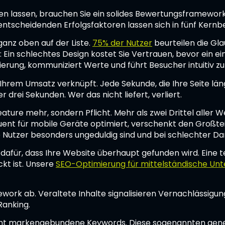
eren lassen, brauchen Sie ein solides Bewertungsframewo
entscheidenden Erfolgsfaktoren lassen sich in fünf Kernbe
anz oben auf der Liste.
75% der Nutzer
beurteilen die Gl
Ein schlechtes Design kostet Sie Vertrauen, bevor ein ei
ierung, kommuniziert Werte und führt Besucher intuitiv z
 Ihrem Umsatz verknüpft. Jede Sekunde, die Ihre Seite län
drei Sekunden. Wer das nicht liefert, verliert.
Feature mehr, sondern Pflicht. Mehr als zwei Drittel all
nt für mobile Geräte optimiert, verschenkt den Großteil s
 Nutzer besonders ungeduldig sind und bei schlechter Dar
dafür, dass Ihre Website überhaupt gefunden wird. Eine t
ckt ist. Unsere
SEO-Optimierung für mittelständische U
ork ab. Veraltete Inhalte signalisieren Vernachlässigung
Ranking.
 nicht markengebundene Keywords. Diese sogenannten gen