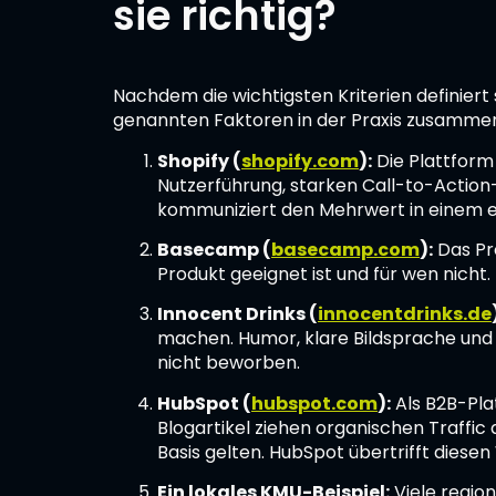
sie richtig?
Nachdem die wichtigsten Kriterien definiert 
genannten Faktoren in der Praxis zusammen
Shopify (
shopify.com
):
Die Plattform
Nutzerführung, starken Call-to-Action-
kommuniziert den Mehrwert in einem ein
Basecamp (
basecamp.com
):
Das Pro
Produkt geeignet ist und für wen nicht
Innocent Drinks (
innocentdrinks.de
machen. Humor, klare Bildsprache und
nicht beworben.
HubSpot (
hubspot.com
):
Als B2B-Pla
Blogartikel ziehen organischen Traffic 
Basis gelten. HubSpot übertrifft diese
Ein lokales KMU-Beispiel:
Viele regio